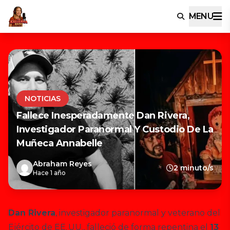
MENU
NOTICIAS
Fallece Inesperadamente Dan Rivera,
Investigador Paranormal Y Custodio De La
Muñeca Annabelle
Abraham Reyes
2 minuto/s
Hace 1 año
Dan Rivera
, investigador paranormal y veterano del
Ejército de EE. UU., falleció de forma repentina el
13