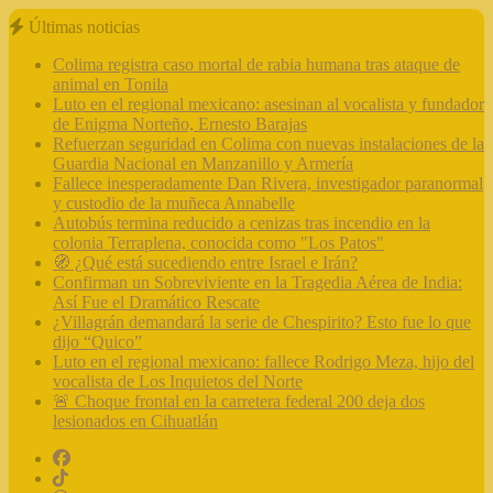
Últimas noticias
Colima registra caso mortal de rabia humana tras ataque de
animal en Tonila
Luto en el regional mexicano: asesinan al vocalista y fundador
de Enigma Norteño, Ernesto Barajas
Refuerzan seguridad en Colima con nuevas instalaciones de la
Guardia Nacional en Manzanillo y Armería
Fallece inesperadamente Dan Rivera, investigador paranormal
y custodio de la muñeca Annabelle
Autobús termina reducido a cenizas tras incendio en la
colonia Terraplena, conocida como "Los Patos"
🧭 ¿Qué está sucediendo entre Israel e Irán?
Confirman un Sobreviviente en la Tragedia Aérea de India:
Así Fue el Dramático Rescate
¿Villagrán demandará la serie de Chespirito? Esto fue lo que
dijo “Quico”
Luto en el regional mexicano: fallece Rodrigo Meza, hijo del
vocalista de Los Inquietos del Norte
🚨 Choque frontal en la carretera federal 200 deja dos
lesionados en Cihuatlán