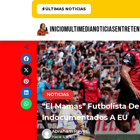
ÚLTIMAS NOTICIAS
INICIO
MULTIMEDIA
NOTICIAS
ENTRETEN
NOTICIAS
“El Mamas” Futbolista De
Indocumentados A EU
Abraham Reyes
Hace 4 años