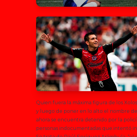
Quien fuera la máxima figura de los Xolo
y luego de poner en lo alto el nombre de 
ahora se encuentra detenido por la polic
personas indocumentadas que intentó int
Se trata de Raúl Enríquez Arámbula, “el m