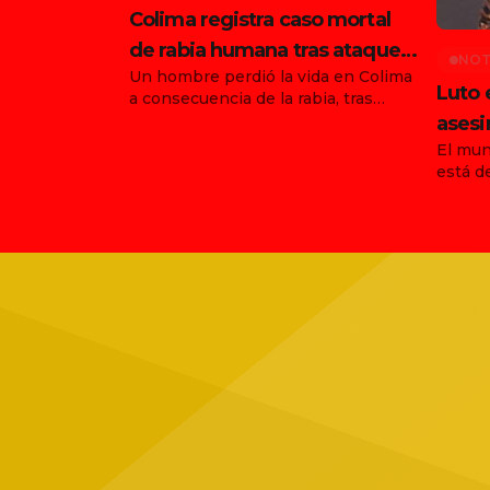
Colima registra caso mortal
de rabia humana tras ataque
NOT
Un hombre perdió la vida en Colima
de animal en Tonila
Luto 
a consecuencia de la rabia, tras
haber sido atacado por un animal en
asesi
el municipio de Tonila, Jalisco. Con
El mun
funda
este hecho, ya son dos los
está d
Ernes
fallecimientos confirmados en el
agosto
país por esta enfermedad durante
asesin
agosto, luego de que días antes se
vocali
informara la muerte de una joven en
agrupa
[…]
trágic
Jalisc
ubicad
Tapatí
grupo 