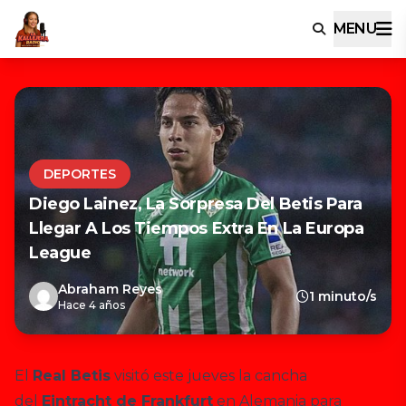
MENU
DEPORTES
Diego Lainez, La Sorpresa Del Betis Para
Llegar A Los Tiempos Extra En La Europa
League
Abraham Reyes
1 minuto/s
Hace 4 años
El
Real Betis
visitó este jueves la cancha
del
Eintracht de Frankfurt
en Alemania para