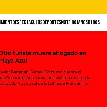
IMIENTO
ESPECTACULOS
DEPORTES
NOTA ROJA
NOSOTROS
Otro turista muere ahogado en
Playa Azul
Javier Barragán Gómez De nueva cuenta el
pacífico mexicano, cobra una víctima más, en la
conocida Playa azul de la bahía de Manzanillo,
otro turista proveniente de a ciudad de México,
fue arrastrado por las corrientes marinas,
lamentablemente murió. El mirador de Walmart
se convierte en el escenario dantesco, el sitio en