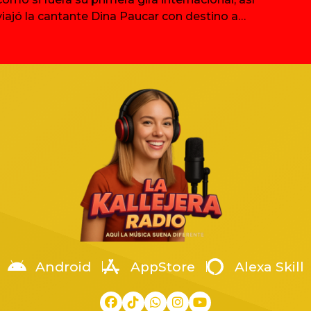
viajó la cantante Dina Paucar con destino a
Madrid, en Europa, donde tiene programado una
serie de presentaciones en el marco de la Feria
Gastronómica Expo Latin Fest celebrando el
aniversario Patrio del Perú. El nombre de su gira
lo dice
Android
AppStore
Alexa Skill