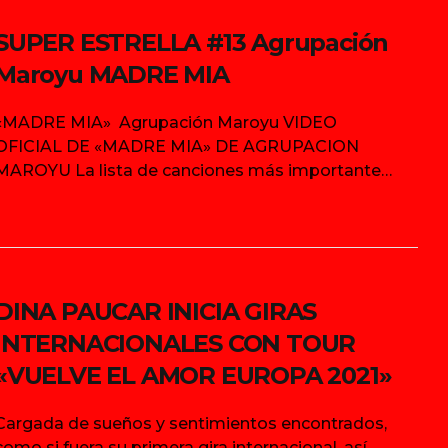
el que llegan
SUPER ESTRELLA #13 Agrupación
Maroyu MADRE MIA
«MADRE MIA» Agrupación Maroyu VIDEO
OFICIAL DE «MADRE MIA» DE AGRUPACION
MAROYU La lista de canciones más importantes
de la radio, se elige Las Super Estrellas de La
Semana
DINA PAUCAR INICIA GIRAS
INTERNACIONALES CON TOUR
«VUELVE EL AMOR EUROPA 2021»
Cargada de sueños y sentimientos encontrados,
como si fuera su primera gira internacional, así