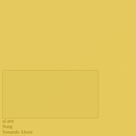
al aire
Song
Sonando Ahora