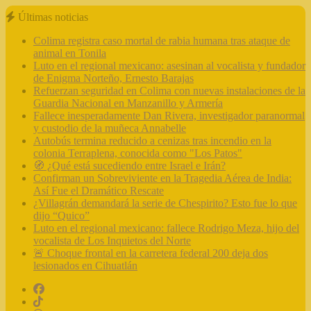
Últimas noticias
Colima registra caso mortal de rabia humana tras ataque de
animal en Tonila
Luto en el regional mexicano: asesinan al vocalista y fundador
de Enigma Norteño, Ernesto Barajas
Refuerzan seguridad en Colima con nuevas instalaciones de la
Guardia Nacional en Manzanillo y Armería
Fallece inesperadamente Dan Rivera, investigador paranormal
y custodio de la muñeca Annabelle
Autobús termina reducido a cenizas tras incendio en la
colonia Terraplena, conocida como "Los Patos"
🧭 ¿Qué está sucediendo entre Israel e Irán?
Confirman un Sobreviviente en la Tragedia Aérea de India:
Así Fue el Dramático Rescate
¿Villagrán demandará la serie de Chespirito? Esto fue lo que
dijo “Quico”
Luto en el regional mexicano: fallece Rodrigo Meza, hijo del
vocalista de Los Inquietos del Norte
🚨 Choque frontal en la carretera federal 200 deja dos
lesionados en Cihuatlán