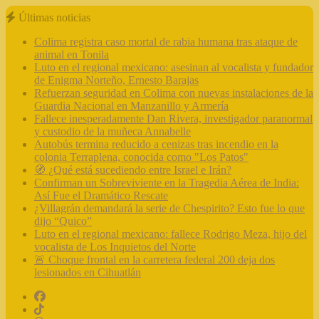
Últimas noticias
Colima registra caso mortal de rabia humana tras ataque de
animal en Tonila
Luto en el regional mexicano: asesinan al vocalista y fundador
de Enigma Norteño, Ernesto Barajas
Refuerzan seguridad en Colima con nuevas instalaciones de la
Guardia Nacional en Manzanillo y Armería
Fallece inesperadamente Dan Rivera, investigador paranormal
y custodio de la muñeca Annabelle
Autobús termina reducido a cenizas tras incendio en la
colonia Terraplena, conocida como "Los Patos"
🧭 ¿Qué está sucediendo entre Israel e Irán?
Confirman un Sobreviviente en la Tragedia Aérea de India:
Así Fue el Dramático Rescate
¿Villagrán demandará la serie de Chespirito? Esto fue lo que
dijo “Quico”
Luto en el regional mexicano: fallece Rodrigo Meza, hijo del
vocalista de Los Inquietos del Norte
🚨 Choque frontal en la carretera federal 200 deja dos
lesionados en Cihuatlán