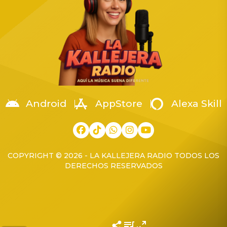
Rivera, figura clave en la
Guardia Nacional de Estado
New England Society for
Mayor, Eugenio Leonardo
Psychic Research […]
López Arellanes,
coordinador territorial de la
Región Occidente. La […]
Android
AppStore
Alexa Skill
COPYRIGHT © 2026 - LA KALLEJERA RADIO TODOS LOS
DERECHOS RESERVADOS