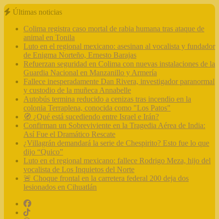
Últimas noticias
Colima registra caso mortal de rabia humana tras ataque de
animal en Tonila
Luto en el regional mexicano: asesinan al vocalista y fundador
de Enigma Norteño, Ernesto Barajas
Refuerzan seguridad en Colima con nuevas instalaciones de la
Guardia Nacional en Manzanillo y Armería
Fallece inesperadamente Dan Rivera, investigador paranormal
y custodio de la muñeca Annabelle
Autobús termina reducido a cenizas tras incendio en la
colonia Terraplena, conocida como "Los Patos"
🧭 ¿Qué está sucediendo entre Israel e Irán?
Confirman un Sobreviviente en la Tragedia Aérea de India:
Así Fue el Dramático Rescate
¿Villagrán demandará la serie de Chespirito? Esto fue lo que
dijo “Quico”
Luto en el regional mexicano: fallece Rodrigo Meza, hijo del
vocalista de Los Inquietos del Norte
🚨 Choque frontal en la carretera federal 200 deja dos
lesionados en Cihuatlán