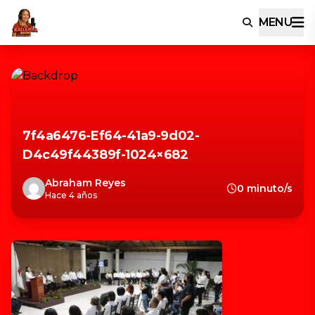
MENU
7f4a6476-Ef64-41a9-9d02-
D4c49f44389f-1024×682
Abraham Reyes
0 minuto/s
Hace 4 años