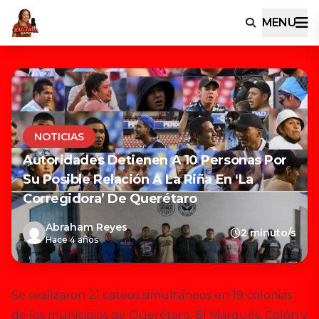
MENU
NOTICIAS
Autoridades Detienen A 10 Personas Por
Su Posible Relación A La Riña En ‘La
Corregidora’ De Querétaro
Abraham Reyes
2 minuto/s
Hace 4 años
Se realizaron 21 cateos simultáneos en 19 colonias
de los municipios de Querétaro, El Marqués, Colón y