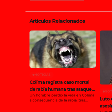
Artículos Relacionados
NOTICIAS
Colima registra caso mortal
de rabia humana tras ataque
NOT
Un hombre perdió la vida en Colima
de animal en Tonila
Luto 
a consecuencia de la rabia, tras
haber sido atacado por un animal en
asesi
el municipio de Tonila, Jalisco. Con