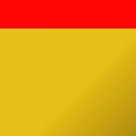
s 476 y
on the Run Tour” con la muñeca
),
Annabelle. Tenía 54 años. El mundo
e
paranormal está de luto Rivera,
 contó
figura clave en la New England
de
Society for Psychic Research […]
Estado
pez
ial de