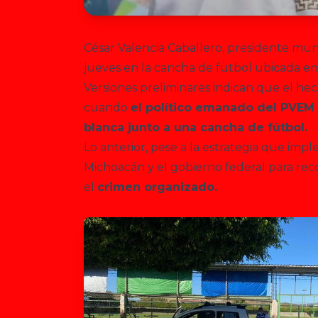
César Valencia Caballero, presidente mun
jueves en la cancha de futbol ubicada en
Versiones preliminares indican que el hech
cuando
el político emanado del PVEM
blanca junto a una cancha de fútbol.
Lo anterior, pese a la estrategia que i
Michoacán y el gobierno federal para rec
el
crimen organizado.