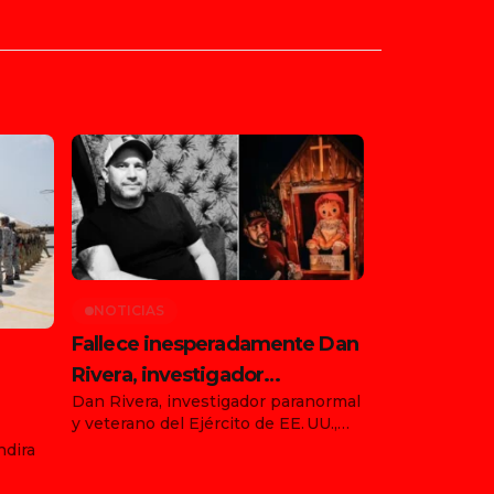
NOTICIAS
Fallece inesperadamente Dan
Rivera, investigador
Dan Rivera, investigador paranormal
paranormal y custodio de la
y veterano del Ejército de EE. UU.,
muñeca Annabelle
falleció de forma repentina el 13 de
ndira
ia
julio de 2025 en Gettysburg,
Pensilvania, durante su gira “Devils