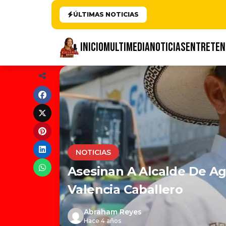
ÚLTIMAS NOTICIAS
INICIO
MULTIMEDIA
NOTICIAS
ENTRETEN
NOTICIAS
Asesinan A Alcalde De Agu
Valencia Caballero
Abraham Reyes
Hace 4 años