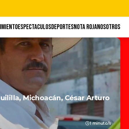
IMIENTO
ESPECTACULOS
DEPORTES
NOTA ROJA
NOSOTROS
ililla, Michoacán, César Arturo
1 minuto/s