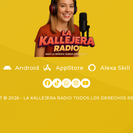
a en la colonia Arenales
la Región Occidente. La […]
os, cuando fue atacado por un
[…]
Android
AppStore
Alexa Skill
 © 2026 - LA KALLEJERA RADIO TODOS LOS DERECHOS 