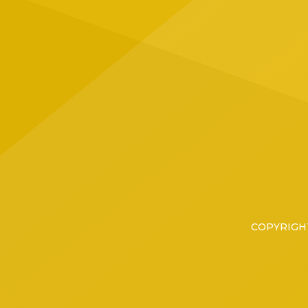
ubicad
Tapatí
grupo 
COPYRIGHT