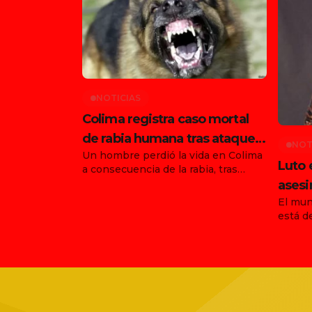
NOTICIAS
Colima registra caso mortal
de rabia humana tras ataque
NOT
Un hombre perdió la vida en Colima
de animal en Tonila
Luto 
a consecuencia de la rabia, tras
haber sido atacado por un animal en
asesi
el municipio de Tonila, Jalisco. Con
El mun
funda
este hecho, ya son dos los
está d
Ernes
fallecimientos confirmados en el
agosto
país por esta enfermedad durante
asesin
agosto, luego de que días antes se
vocali
informara la muerte de una joven en
agrupa
[…]
trágic
Jalisc