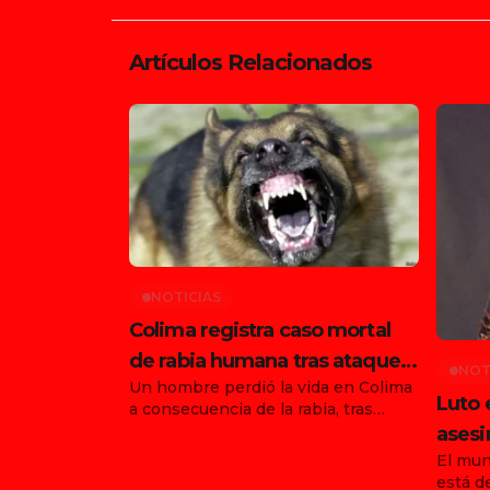
Artículos Relacionados
NOTICIAS
Colima registra caso mortal
de rabia humana tras ataque
NOT
Un hombre perdió la vida en Colima
de animal en Tonila
Luto 
a consecuencia de la rabia, tras
haber sido atacado por un animal en
asesi
el municipio de Tonila, Jalisco. Con
El mun
funda
este hecho, ya son dos los
está d