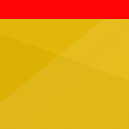
Ernes
fallecimientos confirmados en el
agosto
país por esta enfermedad durante
asesin
agosto, luego de que días antes se
vocali
informara la muerte de una joven en
agrupa
[…]
trágic
Jalisc
ubicad
Tapatí
grupo 