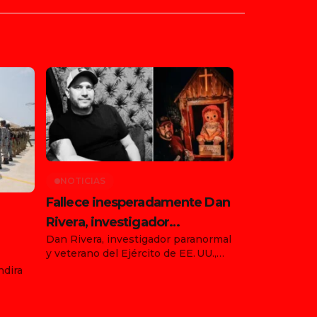
NOTICIAS
Fallece inesperadamente Dan
Rivera, investigador
Dan Rivera, investigador paranormal
paranormal y custodio de la
y veterano del Ejército de EE. UU.,
muñeca Annabelle
falleció de forma repentina el 13 de
ndira
ia
julio de 2025 en Gettysburg,
Pensilvania, durante su gira “Devils
s 476 y
on the Run Tour” con la muñeca
),