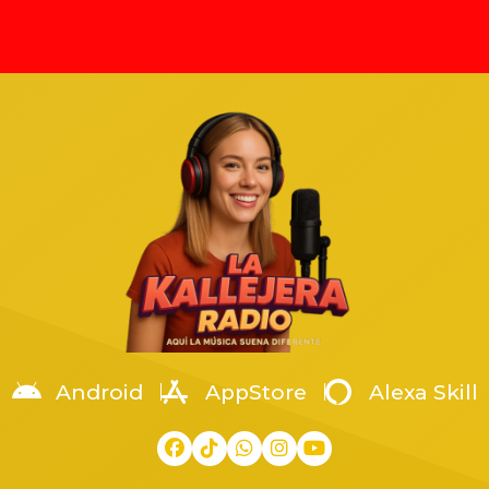
to Barajas
 de 2025, tras confirmarse el
ubicadas en los municipios d
ato de Ernesto Barajas,
Manzanillo y Armería. El acto
sta, productor y fundador de la
con la presencia del General 
ción Enigma Norteño. El
Brigada Guardia Nacional de 
o suceso ocurrió en Zapopan,
Mayor, Eugenio Leonardo Ló
o, en una pensión de autos
Arellanes, coordinador territor
a en la colonia Arenales
la Región Occidente. La […]
os, cuando fue atacado por un
[…]
Android
AppStore
Alexa Skill