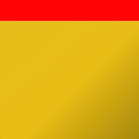
Annabelle. Tenía 54 años. El mundo
e
paranormal está de luto Rivera,
 contó
figura clave en la New England
de
Society for Psychic Research […]
Estado
pez
ial de