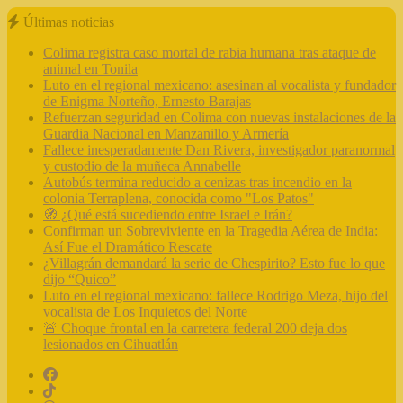
Últimas noticias
Colima registra caso mortal de rabia humana tras ataque de
animal en Tonila
Luto en el regional mexicano: asesinan al vocalista y fundador
de Enigma Norteño, Ernesto Barajas
Refuerzan seguridad en Colima con nuevas instalaciones de la
Guardia Nacional en Manzanillo y Armería
Fallece inesperadamente Dan Rivera, investigador paranormal
y custodio de la muñeca Annabelle
Autobús termina reducido a cenizas tras incendio en la
colonia Terraplena, conocida como "Los Patos"
🧭 ¿Qué está sucediendo entre Israel e Irán?
Confirman un Sobreviviente en la Tragedia Aérea de India:
Así Fue el Dramático Rescate
¿Villagrán demandará la serie de Chespirito? Esto fue lo que
dijo “Quico”
Luto en el regional mexicano: fallece Rodrigo Meza, hijo del
vocalista de Los Inquietos del Norte
🚨 Choque frontal en la carretera federal 200 deja dos
lesionados en Cihuatlán