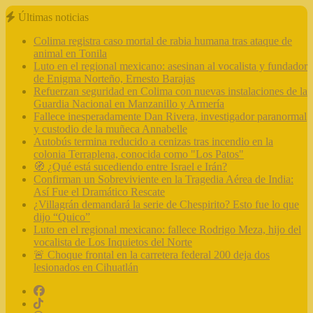
Últimas noticias
Colima registra caso mortal de rabia humana tras ataque de
animal en Tonila
Luto en el regional mexicano: asesinan al vocalista y fundador
de Enigma Norteño, Ernesto Barajas
Refuerzan seguridad en Colima con nuevas instalaciones de la
Guardia Nacional en Manzanillo y Armería
Fallece inesperadamente Dan Rivera, investigador paranormal
y custodio de la muñeca Annabelle
Autobús termina reducido a cenizas tras incendio en la
colonia Terraplena, conocida como "Los Patos"
🧭 ¿Qué está sucediendo entre Israel e Irán?
Confirman un Sobreviviente en la Tragedia Aérea de India:
Así Fue el Dramático Rescate
¿Villagrán demandará la serie de Chespirito? Esto fue lo que
dijo “Quico”
Luto en el regional mexicano: fallece Rodrigo Meza, hijo del
vocalista de Los Inquietos del Norte
🚨 Choque frontal en la carretera federal 200 deja dos
lesionados en Cihuatlán