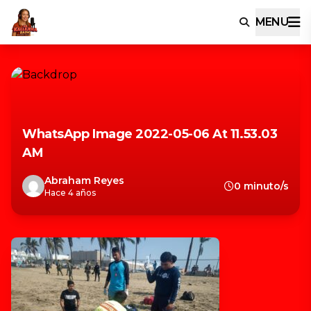
MENU
WhatsApp Image 2022-05-06 At 11.53.03
AM
Abraham Reyes
0 minuto/s
Hace 4 años