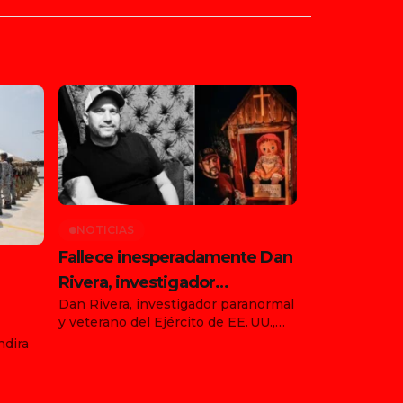
NOTICIAS
Fallece inesperadamente Dan
Rivera, investigador
Dan Rivera, investigador paranormal
paranormal y custodio de la
y veterano del Ejército de EE. UU.,
muñeca Annabelle
falleció de forma repentina el 13 de
ndira
ia
julio de 2025 en Gettysburg,
Pensilvania, durante su gira “Devils
s 476 y
on the Run Tour” con la muñeca
),