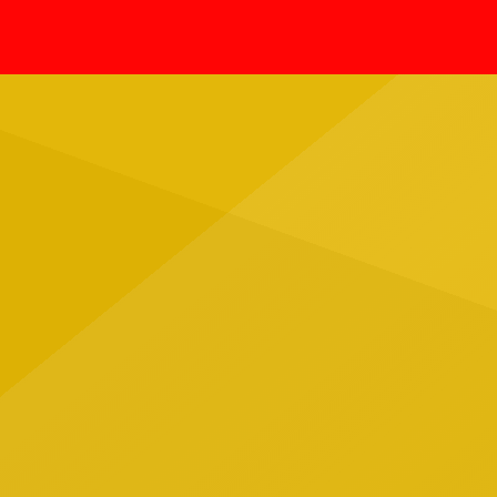
Ernes
fallecimientos confirmados en el
agosto
país por esta enfermedad durante
asesin
agosto, luego de que días antes se
vocali
informara la muerte de una joven en
agrupa
[…]
trágic
Jalisc
ubicad
Tapatí
grupo 