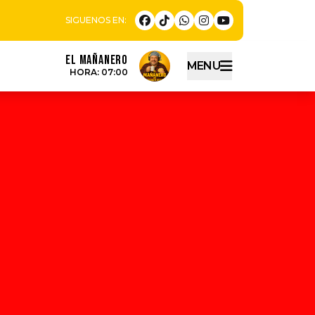
EL MAÑANERO
MENU
HORA: 07:00