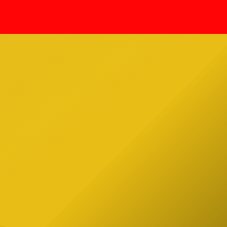
Annabelle. Tenía 54 años. El mundo
e
paranormal está de luto Rivera,
 contó
figura clave en la New England
de
Society for Psychic Research […]
Estado
pez
ial de