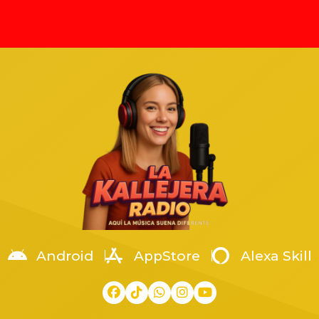
to Barajas
 de 2025, tras confirmarse el
ubicadas en los municipios d
ato de Ernesto Barajas,
Manzanillo y Armería. El acto
sta, productor y fundador de la
con la presencia del General 
ción Enigma Norteño. El
Brigada Guardia Nacional de 
o suceso ocurrió en Zapopan,
Mayor, Eugenio Leonardo Ló
o, en una pensión de autos
Arellanes, coordinador territor
a en la colonia Arenales
la Región Occidente. La […]
os, cuando fue atacado por un
[…]
Android
AppStore
Alexa Skill