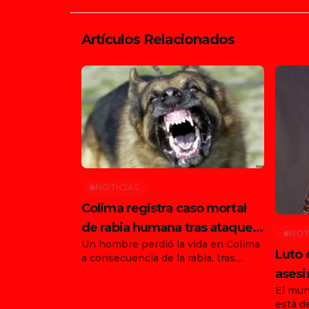
Artículos Relacionados
NOTICIAS
Colima registra caso mortal
de rabia humana tras ataque
NOT
Un hombre perdió la vida en Colima
de animal en Tonila
Luto 
a consecuencia de la rabia, tras
haber sido atacado por un animal en
asesi
el municipio de Tonila, Jalisco. Con
El mun
funda
este hecho, ya son dos los
está d