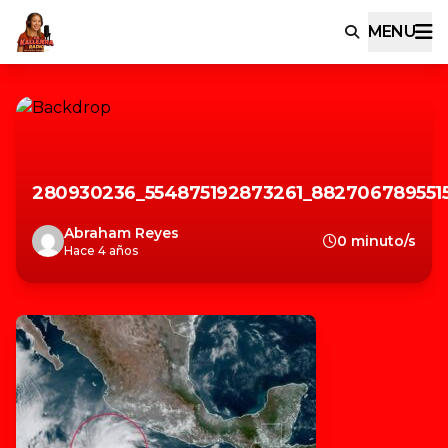
MENU
280930236_554875192873261_88270678955
Abraham Reyes
0 minuto/s
Hace 4 años