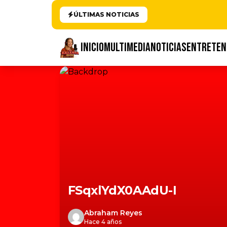
ÚLTIMAS NOTICIAS
INICIO
MULTIMEDIA
NOTICIAS
ENTRETEN
FSqxlYdX0AAdU-I
Abraham Reyes
Hace 4 años