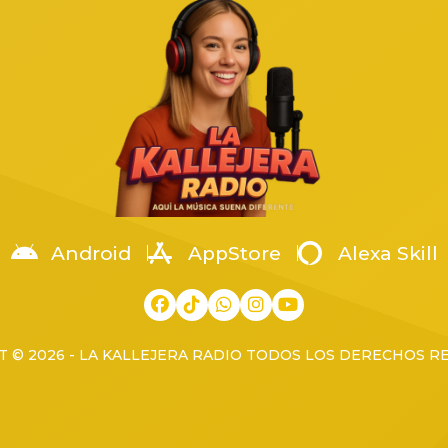
o, en una pensión de autos
Arellanes, coordinador territor
a en la colonia Arenales
la Región Occidente. La […]
os, cuando fue atacado por un
[…]
Android
AppStore
Alexa Skill
 © 2026 - LA KALLEJERA RADIO TODOS LOS DERECHOS 