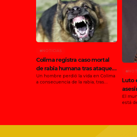
NOTICIAS
Colima registra caso mortal
de rabia humana tras ataque
NOT
Un hombre perdió la vida en Colima
de animal en Tonila
Luto 
a consecuencia de la rabia, tras
haber sido atacado por un animal en
asesi
el municipio de Tonila, Jalisco. Con
El mun
funda
este hecho, ya son dos los
está d
Ernes
fallecimientos confirmados en el
agosto
país por esta enfermedad durante
asesin
agosto, luego de que días antes se
vocali
informara la muerte de una joven en
agrupa
[…]
trágic