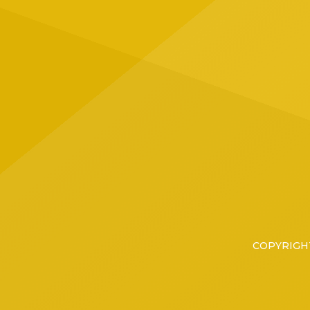
Jalisc
ubicad
Tapatí
grupo 
COPYRIGHT