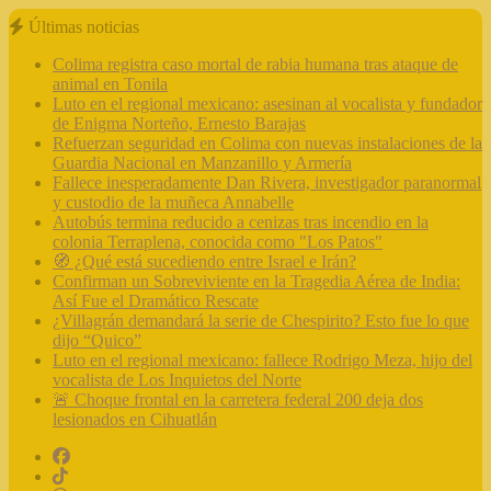
Últimas noticias
Colima registra caso mortal de rabia humana tras ataque de
animal en Tonila
Luto en el regional mexicano: asesinan al vocalista y fundador
de Enigma Norteño, Ernesto Barajas
Refuerzan seguridad en Colima con nuevas instalaciones de la
Guardia Nacional en Manzanillo y Armería
Fallece inesperadamente Dan Rivera, investigador paranormal
y custodio de la muñeca Annabelle
Autobús termina reducido a cenizas tras incendio en la
colonia Terraplena, conocida como "Los Patos"
🧭 ¿Qué está sucediendo entre Israel e Irán?
Confirman un Sobreviviente en la Tragedia Aérea de India:
Así Fue el Dramático Rescate
¿Villagrán demandará la serie de Chespirito? Esto fue lo que
dijo “Quico”
Luto en el regional mexicano: fallece Rodrigo Meza, hijo del
vocalista de Los Inquietos del Norte
🚨 Choque frontal en la carretera federal 200 deja dos
lesionados en Cihuatlán