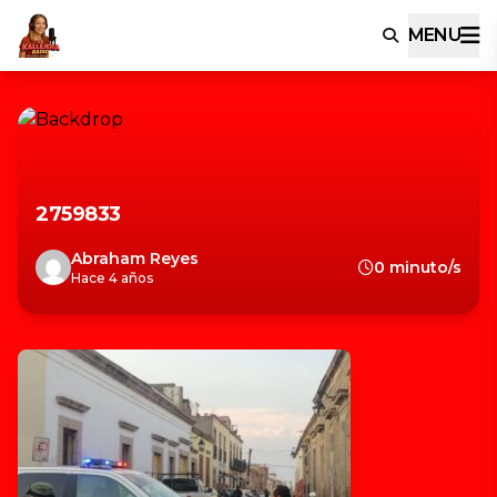
MENU
2759833
Abraham Reyes
0 minuto/s
Hace 4 años