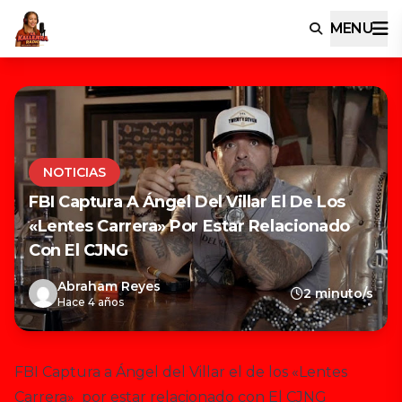
MENU
NOTICIAS
FBI Captura A Ángel Del Villar El De Los
«Lentes Carrera» Por Estar Relacionado
Con El CJNG
Abraham Reyes
2 minuto/s
Hace 4 años
FBI Captura a Ángel del Villar el de los «Lentes
Carrera» por estar relacionado con El CJNG