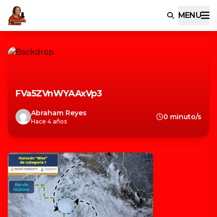
MENU
FVa5ZVnWYAAxVp3
Abraham Reyes
0 minuto/s
Hace 4 años