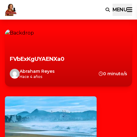
MENU
FVbExKgUYAENXa0
Abraham Reyes
0 minuto/s
Hace 4 años