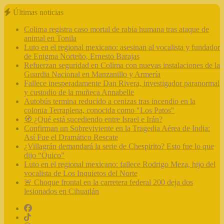
Últimas noticias
Colima registra caso mortal de rabia humana tras ataque de
animal en Tonila
Luto en el regional mexicano: asesinan al vocalista y fundador
de Enigma Norteño, Ernesto Barajas
Refuerzan seguridad en Colima con nuevas instalaciones de la
Guardia Nacional en Manzanillo y Armería
Fallece inesperadamente Dan Rivera, investigador paranormal
y custodio de la muñeca Annabelle
Autobús termina reducido a cenizas tras incendio en la
colonia Terraplena, conocida como "Los Patos"
🧭 ¿Qué está sucediendo entre Israel e Irán?
Confirman un Sobreviviente en la Tragedia Aérea de India:
Así Fue el Dramático Rescate
¿Villagrán demandará la serie de Chespirito? Esto fue lo que
dijo “Quico”
Luto en el regional mexicano: fallece Rodrigo Meza, hijo del
vocalista de Los Inquietos del Norte
🚨 Choque frontal en la carretera federal 200 deja dos
lesionados en Cihuatlán