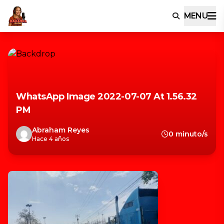
MENU
WhatsApp Image 2022-07-07 At 1.56.32
PM
Abraham Reyes
0 minuto/s
Hace 4 años