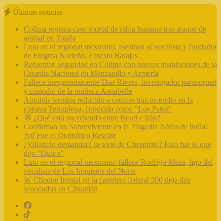
Últimas noticias
Colima registra caso mortal de rabia humana tras ataque de
animal en Tonila
Luto en el regional mexicano: asesinan al vocalista y fundador
de Enigma Norteño, Ernesto Barajas
Refuerzan seguridad en Colima con nuevas instalaciones de la
Guardia Nacional en Manzanillo y Armería
Fallece inesperadamente Dan Rivera, investigador paranormal
y custodio de la muñeca Annabelle
Autobús termina reducido a cenizas tras incendio en la
colonia Terraplena, conocida como "Los Patos"
🧭 ¿Qué está sucediendo entre Israel e Irán?
Confirman un Sobreviviente en la Tragedia Aérea de India:
Así Fue el Dramático Rescate
¿Villagrán demandará la serie de Chespirito? Esto fue lo que
dijo “Quico”
Luto en el regional mexicano: fallece Rodrigo Meza, hijo del
vocalista de Los Inquietos del Norte
🚨 Choque frontal en la carretera federal 200 deja dos
lesionados en Cihuatlán