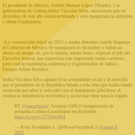
El presidente de México, Andrés Manuel López Obrador, y la
gobernadora de Colima Indira Vizcaíno Silva, anunciaron que en
diciembre de este año estará terminada y será inaugurada la autopista
Colima-Guadalajara.
«La construcción inició en 2013 y estaba detenida cuando llegamos
al Gobierno de México. Se inaugurará en diciembre y habrá un
ahorro en tiempo de, por lo menos, media hora», expresó el jefe del
Ejecutivo federal, tras supervisar este importante tramo carretero,
junto con la mandataria colimense y el gobernador de Jalisco
Enrique Alfaro Ramírez.
Indira Vizcaíno Silva agradeció la sensibilidad social y la atención
que el presidente de la República brinda a esta obra que había estado
estancada por años y coincidió con el mandatario jalisciense al
resaltar la importancia económica y social que tiene para la región.
RT
@guruchuirer
: Anuncia AMLO inauguración de
autopista Colima-Guadalajara en diciembre.
https://t.co/vvvT75QwBM
— Rosy Fernández L. (@RosyFernndezL1)
August 8,
2022