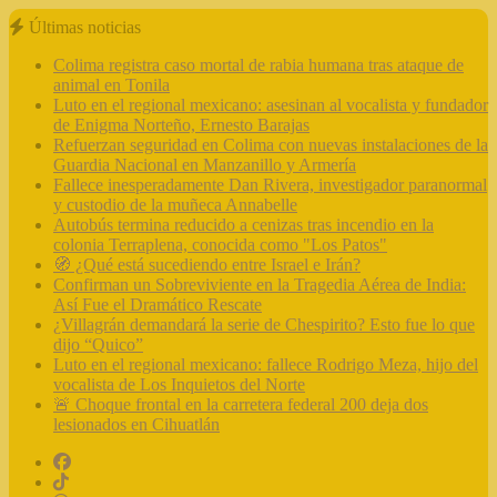
Últimas noticias
Colima registra caso mortal de rabia humana tras ataque de
animal en Tonila
Luto en el regional mexicano: asesinan al vocalista y fundador
de Enigma Norteño, Ernesto Barajas
Refuerzan seguridad en Colima con nuevas instalaciones de la
Guardia Nacional en Manzanillo y Armería
Fallece inesperadamente Dan Rivera, investigador paranormal
y custodio de la muñeca Annabelle
Autobús termina reducido a cenizas tras incendio en la
colonia Terraplena, conocida como "Los Patos"
🧭 ¿Qué está sucediendo entre Israel e Irán?
Confirman un Sobreviviente en la Tragedia Aérea de India:
Así Fue el Dramático Rescate
¿Villagrán demandará la serie de Chespirito? Esto fue lo que
dijo “Quico”
Luto en el regional mexicano: fallece Rodrigo Meza, hijo del
vocalista de Los Inquietos del Norte
🚨 Choque frontal en la carretera federal 200 deja dos
lesionados en Cihuatlán