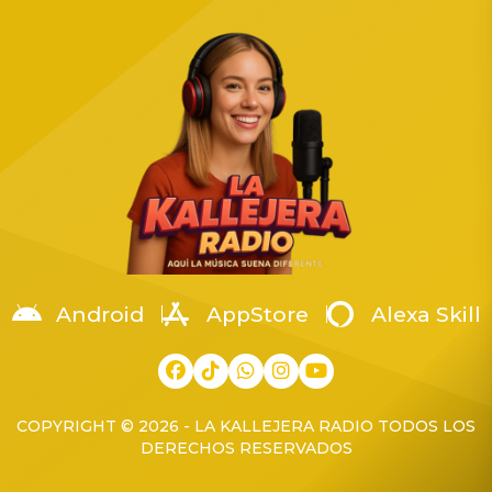
Guardia Nacional (GN),
the Run Tour” con la
ubicadas en los municipios
muñeca Annabelle. Tenía
de Manzanillo y Armería. El
54 años. El mundo
acto contó con la presencia
paranormal está de luto
del General de Brigada
Rivera, figura clave en la
Guardia Nacional de Estado
New England Society for
Mayor, Eugenio Leonardo
Psychic Research […]
López Arellanes,
coordinador territorial de la
Región Occidente. La […]
Android
AppStore
Alexa Skill
COPYRIGHT © 2026 - LA KALLEJERA RADIO TODOS LOS
DERECHOS RESERVADOS