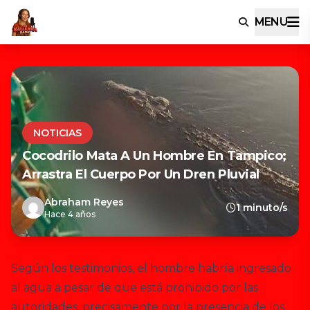
MENU
NOTICIAS
Cocodrilo Mata A Un Hombre En Tampico;
Arrastra El Cuerpo Por Un Dren Pluvial
Abraham Reyes
1 minuto/s
Hace 4 años
Según los testimonios, el hombre habría ingresado
al agua a pesar de que está prohibido por las
autoridades, precisamente por la presencia de los