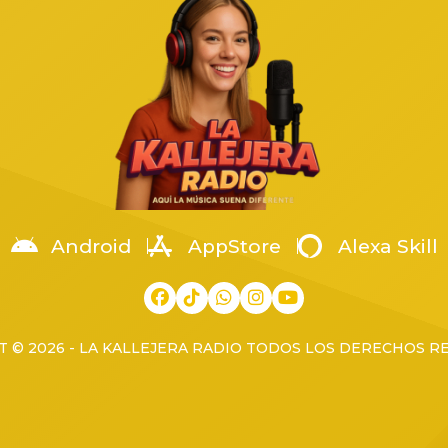
o, en una pensión de autos
Arellanes, coordinador territor
a en la colonia Arenales
la Región Occidente. La […]
os, cuando fue atacado por un
[…]
Android
AppStore
Alexa Skill
 © 2026 - LA KALLEJERA RADIO TODOS LOS DERECHOS 