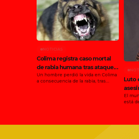
NOTICIAS
Colima registra caso mortal
de rabia humana tras ataque
NOT
Un hombre perdió la vida en Colima
de animal en Tonila
Luto 
a consecuencia de la rabia, tras
haber sido atacado por un animal en
asesi
el municipio de Tonila, Jalisco. Con
El mun
funda
este hecho, ya son dos los
está d
Ernes
fallecimientos confirmados en el
agosto
país por esta enfermedad durante
asesin
agosto, luego de que días antes se
vocali
informara la muerte de una joven en
agrupa
[…]
trágic