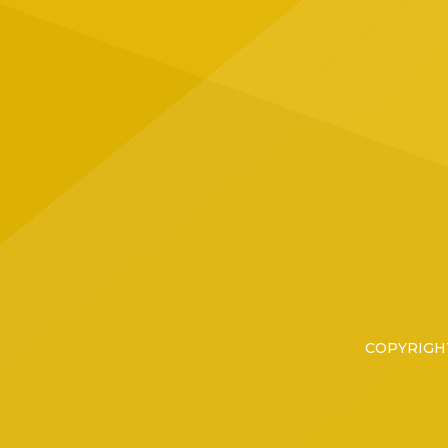
Jalisc
ubicad
Tapatí
grupo 
COPYRIGHT