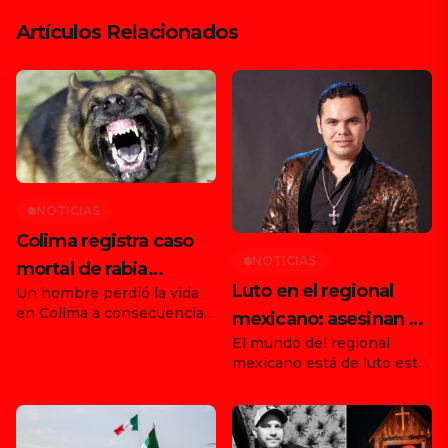
Artículos Relacionados
NOTICIAS
Colima registra caso
NOTICIAS
mortal de rabia
Luto en el regional
Un hombre perdió la vida
humana tras ataque
en Colima a consecuencia
mexicano: asesinan al
de animal en Tonila
de la rabia, tras haber sido
El mundo del regional
vocalista y fundador
atacado por un animal en el
mexicano está de luto este
municipio de Tonila, Jalisco.
de Enigma Norteño,
martes 19 de agosto de
Con este hecho, ya son dos
Ernesto Barajas
2025, tras confirmarse el
los fallecimientos
asesinato de Ernesto
confirmados en el país por
Barajas, vocalista,