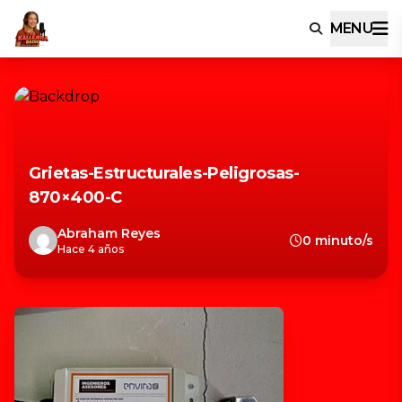
MENU
Grietas-Estructurales-Peligrosas-
870×400-C
Abraham Reyes
0 minuto/s
Hace 4 años