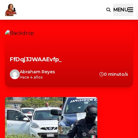
MENU
FfDqj3JWAAEvfp_
Abraham Reyes
0 minuto/s
Hace 4 años