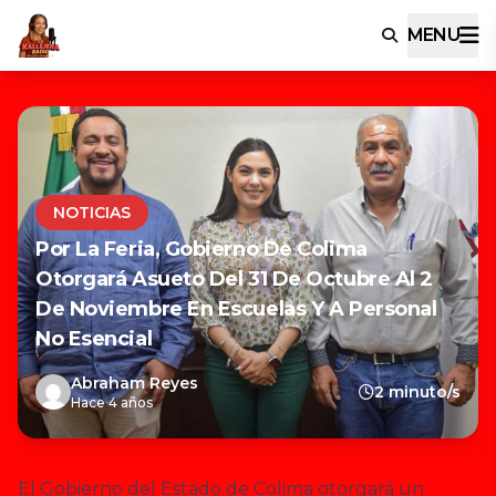
MENU
NOTICIAS
Por La Feria, Gobierno De Colima
Otorgará Asueto Del 31 De Octubre Al 2
De Noviembre En Escuelas Y A Personal
No Esencial
Abraham Reyes
2 minuto/s
Hace 4 años
El Gobierno del Estado de Colima otorgará un