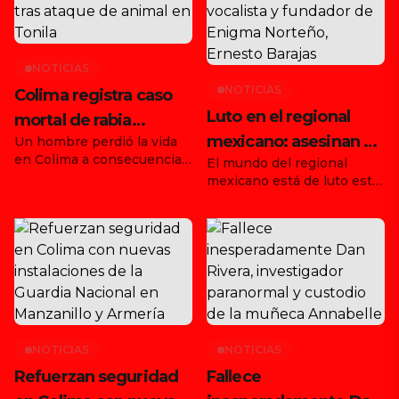
NOTICIAS
NOTICIAS
Colima registra caso
Luto en el regional
mortal de rabia
mexicano: asesinan al
Un hombre perdió la vida
humana tras ataque
en Colima a consecuencia
El mundo del regional
vocalista y fundador
de animal en Tonila
de la rabia, tras haber sido
mexicano está de luto este
de Enigma Norteño,
atacado por un animal en el
martes 19 de agosto de
municipio de Tonila, Jalisco.
Ernesto Barajas
2025, tras confirmarse el
Con este hecho, ya son dos
asesinato de Ernesto
los fallecimientos
Barajas, vocalista,
confirmados en el país por
productor y fundador de la
esta enfermedad durante
agrupación Enigma
agosto, luego de que días
Norteño. El trágico suceso
antes se informara la
ocurrió en Zapopan,
muerte de una joven en […]
Jalisco, en una pensión de
NOTICIAS
NOTICIAS
autos ubicada en la colonia
Refuerzan seguridad
Fallece
Arenales Tapatíos, cuando
fue atacado por un grupo