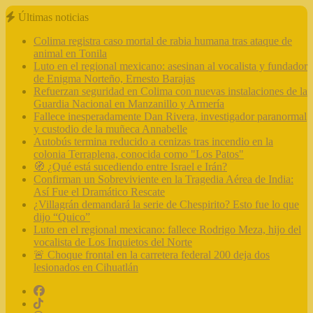
Últimas noticias
Colima registra caso mortal de rabia humana tras ataque de
animal en Tonila
Luto en el regional mexicano: asesinan al vocalista y fundador
de Enigma Norteño, Ernesto Barajas
Refuerzan seguridad en Colima con nuevas instalaciones de la
Guardia Nacional en Manzanillo y Armería
Fallece inesperadamente Dan Rivera, investigador paranormal
y custodio de la muñeca Annabelle
Autobús termina reducido a cenizas tras incendio en la
colonia Terraplena, conocida como "Los Patos"
🧭 ¿Qué está sucediendo entre Israel e Irán?
Confirman un Sobreviviente en la Tragedia Aérea de India:
Así Fue el Dramático Rescate
¿Villagrán demandará la serie de Chespirito? Esto fue lo que
dijo “Quico”
Luto en el regional mexicano: fallece Rodrigo Meza, hijo del
vocalista de Los Inquietos del Norte
🚨 Choque frontal en la carretera federal 200 deja dos
lesionados en Cihuatlán