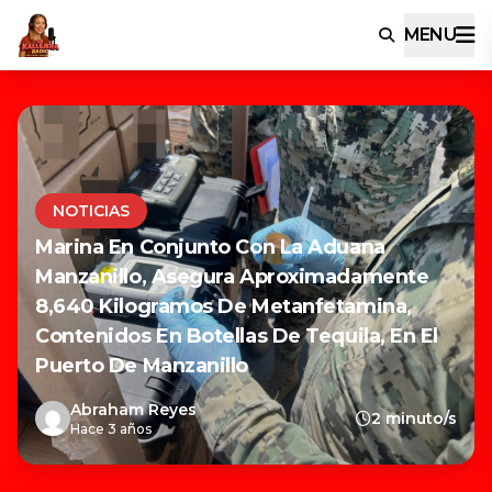
MENU
NOTICIAS
Marina En Conjunto Con La Aduana
Manzanillo, Asegura Aproximadamente
8,640 Kilogramos De Metanfetamina,
Contenidos En Botellas De Tequila, En El
Puerto De Manzanillo
Abraham Reyes
2 minuto/s
Hace 3 años