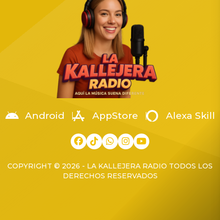
acto contó con la presencia
paranormal está de luto
del General de Brigada
Rivera, figura clave en la
Guardia Nacional de Estado
New England Society for
Mayor, Eugenio Leonardo
Psychic Research […]
López Arellanes,
coordinador territorial de la
Región Occidente. La […]
Android
AppStore
Alexa Skill
COPYRIGHT © 2026 - LA KALLEJERA RADIO TODOS LOS
DERECHOS RESERVADOS