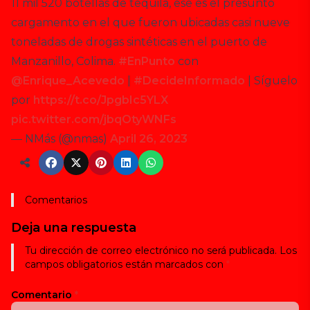
11 mil 520 botellas de tequila, ese es el presunto
cargamento en el que fueron ubicadas casi nueve
toneladas de drogas sintéticas en el puerto de
Manzanillo, Colima.
#EnPunto
con
@Enrique_Acevedo
|
#DecideInformado
| Síguelo
por
https://t.co/JpgbIc5YLX
pic.twitter.com/jbqOtyWNFs
— NMás (@nmas)
April 26, 2023
Comentarios
Deja una respuesta
Tu dirección de correo electrónico no será publicada.
Los
campos obligatorios están marcados con
*
Comentario
*