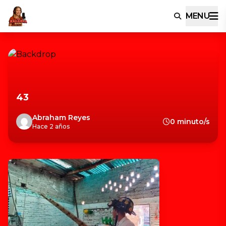
MENU
43
Abraham Reyes
0 minuto/s
Hace 2 años