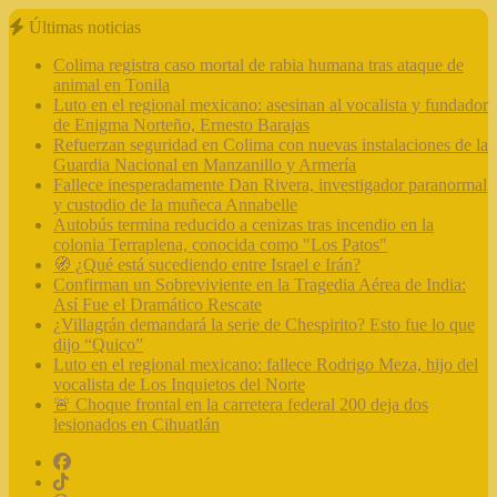
Últimas noticias
Colima registra caso mortal de rabia humana tras ataque de
animal en Tonila
Luto en el regional mexicano: asesinan al vocalista y fundador
de Enigma Norteño, Ernesto Barajas
Refuerzan seguridad en Colima con nuevas instalaciones de la
Guardia Nacional en Manzanillo y Armería
Fallece inesperadamente Dan Rivera, investigador paranormal
y custodio de la muñeca Annabelle
Autobús termina reducido a cenizas tras incendio en la
colonia Terraplena, conocida como "Los Patos"
🧭 ¿Qué está sucediendo entre Israel e Irán?
Confirman un Sobreviviente en la Tragedia Aérea de India:
Así Fue el Dramático Rescate
¿Villagrán demandará la serie de Chespirito? Esto fue lo que
dijo “Quico”
Luto en el regional mexicano: fallece Rodrigo Meza, hijo del
vocalista de Los Inquietos del Norte
🚨 Choque frontal en la carretera federal 200 deja dos
lesionados en Cihuatlán