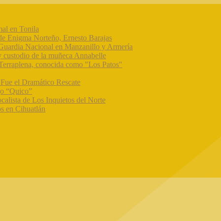
mal en Tonila
r de Enigma Norteño, Ernesto Barajas
 Guardia Nacional en Manzanillo y Armería
y custodio de la muñeca Annabelle
a Terraplena, conocida como "Los Patos"
 Fue el Dramático Rescate
ijo “Quico”
calista de Los Inquietos del Norte
os en Cihuatlán