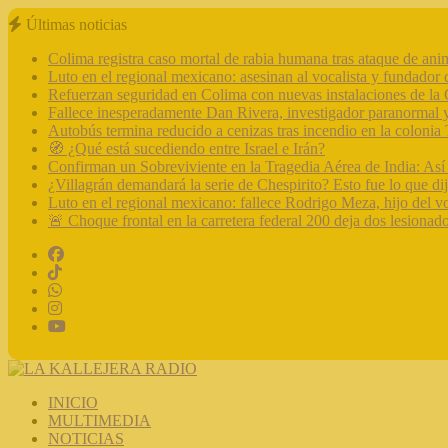
Últimas noticias
Colima registra caso mortal de rabia humana tras ataque de ani
Luto en el regional mexicano: asesinan al vocalista y fundado
Refuerzan seguridad en Colima con nuevas instalaciones de la
Fallece inesperadamente Dan Rivera, investigador paranormal 
Autobús termina reducido a cenizas tras incendio en la coloni
🧭 ¿Qué está sucediendo entre Israel e Irán?
Confirman un Sobreviviente en la Tragedia Aérea de India: Así
¿Villagrán demandará la serie de Chespirito? Esto fue lo que d
Luto en el regional mexicano: fallece Rodrigo Meza, hijo del vo
🚨 Choque frontal en la carretera federal 200 deja dos lesionad
INICIO
MULTIMEDIA
NOTICIAS