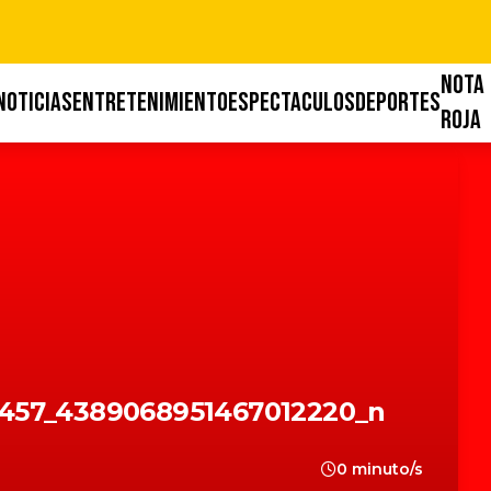
NOTA
NOTICIAS
ENTRETENIMIENTO
ESPECTACULOS
DEPORTES
ROJA
457_4389068951467012220_n
0 minuto/s