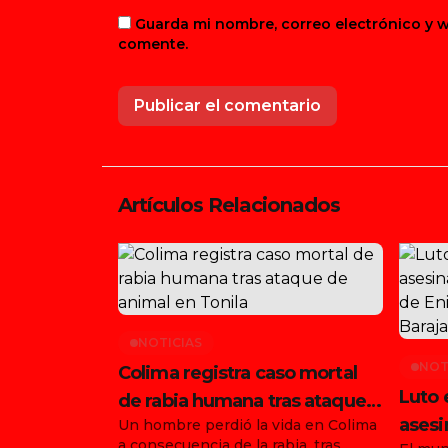
Guarda mi nombre, correo electrónico y 
comente.
Artículos Relacionados
NOTICIAS
NOT
Colima registra caso mortal
Luto 
de rabia humana tras ataque
asesi
Un hombre perdió la vida en Colima
de animal en Tonila
a consecuencia de la rabia, tras