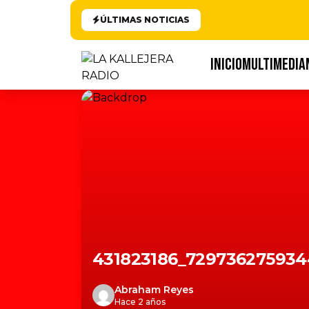
ÚLTIMAS NOTICIAS
INICIO
MULTIMEDIA
431823186_729736275934
Abraham Reyes
Hace 2 años