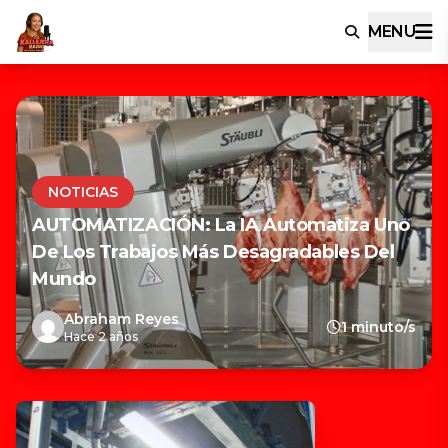
MENU
NOTICIAS
AUTOMATIZACIÓN: La IA Automatiza Uno
De Los Trabajos Más Desagradables Del
Mundo
Abraham Reyes
1 minuto/s
Hace 2 años