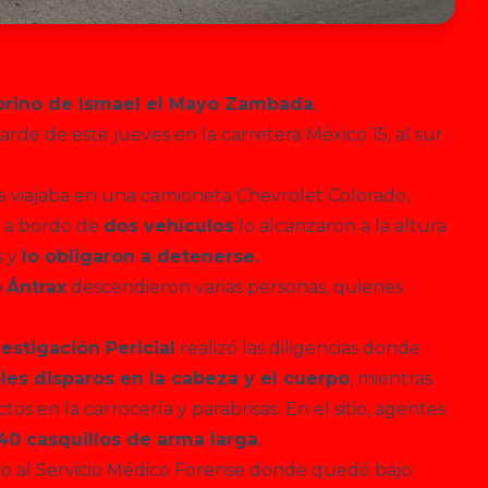
sobrino de Ismael el Mayo Zambada
,
de de este jueves en la carretera México 15, al sur
a viajaba en una camioneta Chevrolet Colorado,
 a bordo de
dos vehículos
lo alcanzaron a la altura
s y
lo obligaron a detenerse.
o
Ántrax
descendieron varias personas, quienes
estigación Pericial
realizó las diligencias donde
les disparos en la cabeza y el cuerpo
, mientras
s en la carrocería y parabrisas. En el sitio, agentes
40 casquillos de arma larga
.
do al Servicio Médico Forense donde quedó bajo