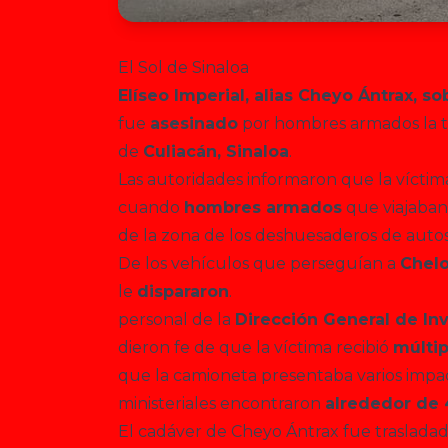
El Sol de Sinaloa
Elíseo Imperial, alias Cheyo Ántrax, 
fue
asesinado
por hombres armados la tar
de
Culiacán, Sinaloa
.
Las autoridades informaron que la víctim
cuando
hombres armados
que viajaban
de la zona de los deshuesaderos de auto
De los vehículos que perseguían a
Chel
le
dispararon
.
personal de la
Dirección General de Inv
dieron fe de que la víctima recibió
múltip
que la camioneta presentaba varios impacto
ministeriales encontraron
alrededor de 
El cadáver de Cheyo Ántrax fue traslada