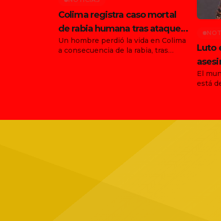
Colima registra caso mortal
de rabia humana tras ataque
NOT
Un hombre perdió la vida en Colima
de animal en Tonila
Luto 
a consecuencia de la rabia, tras
haber sido atacado por un animal en
asesi
el municipio de Tonila, Jalisco. Con
El mun
funda
este hecho, ya son dos los
está d
Ernes
fallecimientos confirmados en el
agosto
país por esta enfermedad durante
asesin
agosto, luego de que días antes se
vocali
informara la muerte de una joven en
agrupa
[…]
trágic
Jalisc
ubicad
Tapatí
grupo 