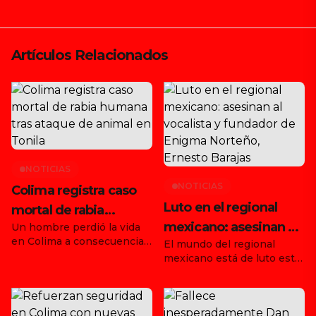
Artículos Relacionados
NOTICIAS
NOTICIAS
Colima registra caso
Luto en el regional
mortal de rabia
mexicano: asesinan al
Un hombre perdió la vida
humana tras ataque
en Colima a consecuencia
El mundo del regional
vocalista y fundador
de animal en Tonila
de la rabia, tras haber sido
mexicano está de luto este
de Enigma Norteño,
atacado por un animal en el
martes 19 de agosto de
municipio de Tonila, Jalisco.
Ernesto Barajas
2025, tras confirmarse el
Con este hecho, ya son dos
asesinato de Ernesto
los fallecimientos
Barajas, vocalista,