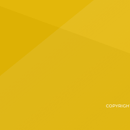
Jalisc
ubicad
Tapatí
grupo 
COPYRIGHT