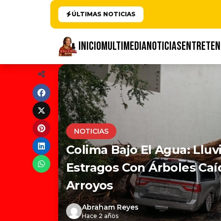
ÚLTIMAS NOTICIAS
INICIO
MULTIMEDIA
NOTICIAS
ENTRETEN
NOTICIAS
Colima Bajo El Agua: Lluv
Estragos Con Árboles Ca
Arroyos
Abraham Reyes
Hace 2 años