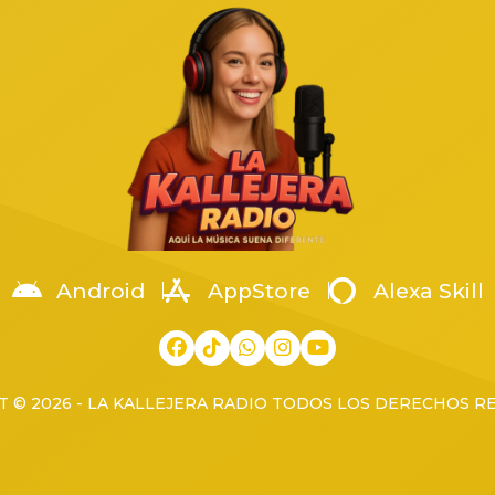
o, en una pensión de autos
Arellanes, coordinador territor
a en la colonia Arenales
la Región Occidente. La […]
os, cuando fue atacado por un
[…]
Android
AppStore
Alexa Skill
 © 2026 - LA KALLEJERA RADIO TODOS LOS DERECHOS 