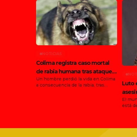
NOTICIAS
Colima registra caso mortal
de rabia humana tras ataque
NOT
Un hombre perdió la vida en Colima
de animal en Tonila
Luto 
a consecuencia de la rabia, tras
haber sido atacado por un animal en
asesi
el municipio de Tonila, Jalisco. Con
El mun
funda
este hecho, ya son dos los
está d
Ernes
fallecimientos confirmados en el
agosto
país por esta enfermedad durante
asesin
agosto, luego de que días antes se
vocali
informara la muerte de una joven en
agrupa
[…]
trágic