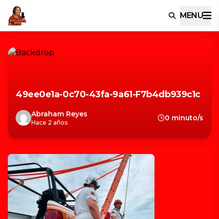
MENU
49ee0e1a-0c70-43fa-9a61-F7b4db939c1c
Abraham Reyes
0 minuto/s
Hace 2 años