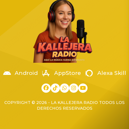
de Manzanillo y Armería. El
54 años. El mundo
acto contó con la presencia
paranormal está de luto
del General de Brigada
Rivera, figura clave en la
Guardia Nacional de Estado
New England Society for
Mayor, Eugenio Leonardo
Psychic Research […]
López Arellanes,
coordinador territorial de la
Región Occidente. La […]
Android
AppStore
Alexa Skill
COPYRIGHT © 2026 - LA KALLEJERA RADIO TODOS LOS
DERECHOS RESERVADOS