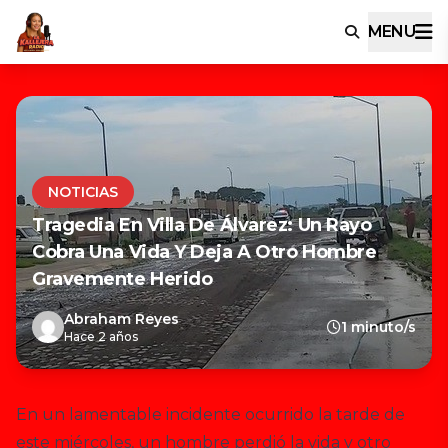
MENU
NOTICIAS
Tragedia En Villa De Álvarez: Un Rayo
Cobra Una Vida Y Deja A Otro Hombre
Gravemente Herido
Abraham Reyes
1 minuto/s
Hace 2 años
En un lamentable incidente ocurrido la tarde de
este miércoles, un hombre perdió la vida y otro