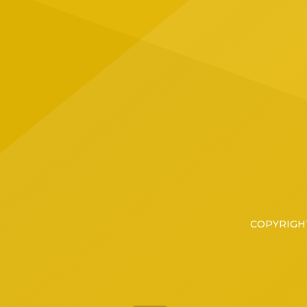
Tapatí
grupo 
COPYRIGHT