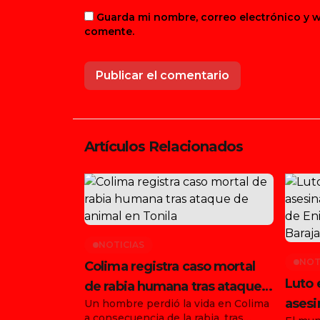
Guarda mi nombre, correo electrónico y 
comente.
Artículos Relacionados
NOTICIAS
NOT
Colima registra caso mortal
Luto 
de rabia humana tras ataque
asesi
Un hombre perdió la vida en Colima
de animal en Tonila
a consecuencia de la rabia, tras