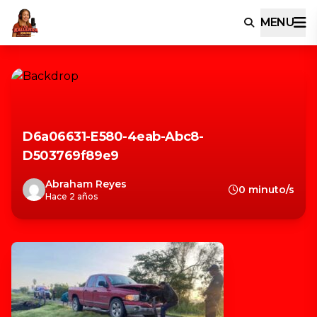
MENU
D6a06631-E580-4eab-Abc8-
D503769f89e9
Abraham Reyes
0 minuto/s
Hace 2 años